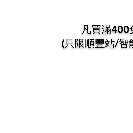
凡買滿40
​(只限順豐站/