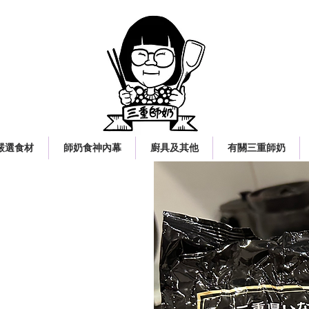
嚴選食材
師奶食神內幕
廚具及其他
有關三重師奶