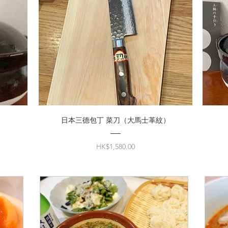
日本三德包丁 菜刀（大馬士革紋）
價
HK$1,580.00
格