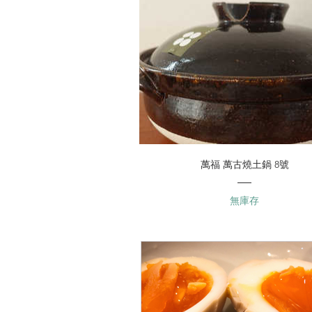
萬福 萬古燒土鍋 8號
無庫存