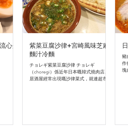
流心蛋
紫菜豆腐沙律+宮崎風味芝麻
麵汁冷麵
豬
作
チョレギ紫菜豆腐沙律 チョレギ
塊
（choregi）係近年日本嘅韓式燒肉店、
份
居酒屋經常出現嘅沙律菜式，就連超市都
酒
可以買得到現成嘅沙律醬汁。 不過咁，
二
聽講原來呢個チョレギ⋯其實係日式韓
油
菜，響韓國係無呢到菜嘅～就算問韓國人
都唔知道係咩意思😅...