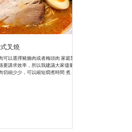
日式叉燒
肉可以選擇豬腩肉或者梅頭肉 家庭製
係要講求效率，所以我建議大家儘量將
肉切細少少，可以縮短燜煮時間 煮汁
量（豬肉約300g） 濃口醬油 50ml 料理
 100g 糖 75g 直播時我用左豬腩肉 一開
，用棉繩綁住 將豬肉表面煎香，逼啲
出黎 而且表面無咁容易散開...