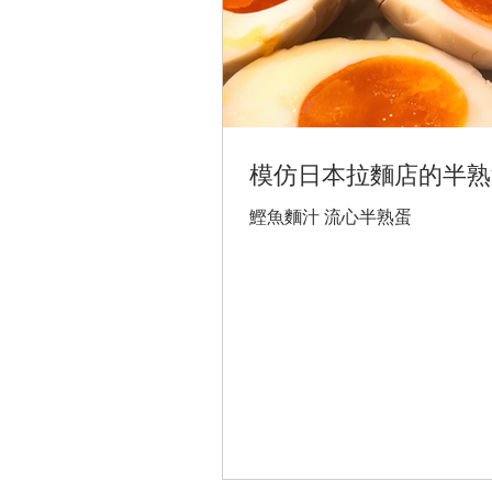
模仿日本拉麵店的半熟
鰹魚麵汁 流心半熟蛋