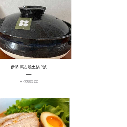
伊勢 萬古燒土鍋 9號
價
HK$580.00
格