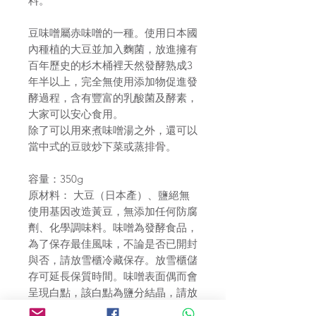
料。
豆味噌屬赤味噌的一種。使用日本國
內種植的大豆並加入麴菌，放進擁有
百年歷史的杉木桶裡天然發酵熟成3
年半以上，完全無使用添加物促進發
酵過程，含有豐富的乳酸菌及酵素，
大家可以安心食用。
除了可以用來煮味噌湯之外，還可以
當中式的豆豉炒下菜或蒸排骨。
容量：350g
原材料： 大豆（日本產）、鹽絕無
使用基因改造黃豆，無添加任何防腐
劑、化學調味料。味噌為發酵食品，
為了保存最佳風味，不論是否已開封
與否，請放雪櫃冷藏保存。放雪櫃儲
存可延長保質時間。味噌表面偶而會
呈現白點，該白點為鹽分結晶，請放
心食用。營養成分（每100g）熱