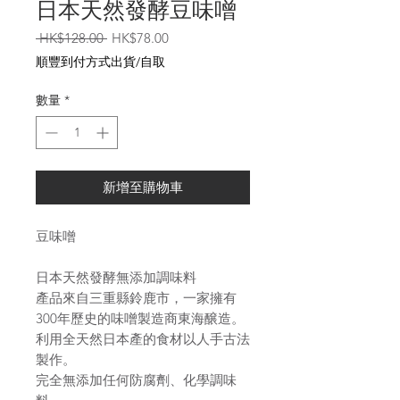
日本天然發酵豆味噌
一
促
 HK$128.00 
HK$78.00
般
銷
順豐到付方式出貨/自取
價
價
格
格
數量
*
新增至購物車
豆味噌
日本天然發酵無添加調味料
產品來自三重縣鈴鹿市，一家擁有
300年歷史的味噌製造商東海醸造。
利用全天然日本產的食材以人手古法
製作。
完全無添加任何防腐劑、化學調味