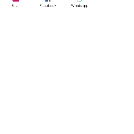
量：215Kcal 蛋白質：17.6g 脂質
Email
Facebook
Whatsapp
8.2g碳水化合物：17.9g 鹽分：
11.9g
保質期間：1年
其他有關豆味噌的烹調示範短片，請
到此連結觀看
https://youtu.be/VcgybqJR65I
發貨注意事項
發貨需時約三至四星期左右，請耐心等
候。
不便之處，敬請原諒。
Shop
facebook
Shipping & Returns
About Us
Store Policy
Contact