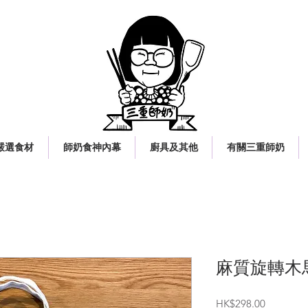
嚴選食材
師奶食神內幕
廚具及其他
有關三重師奶
麻質旋轉木
價
HK$298.00