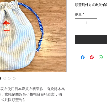
格
順豐到付方式出貨/自
數量
*
構造，表布使用日本麻質布料製作，有旋轉木馬
料，索繩是由藍色小格棉質布料縫製，獨一
方式只限順豐到付