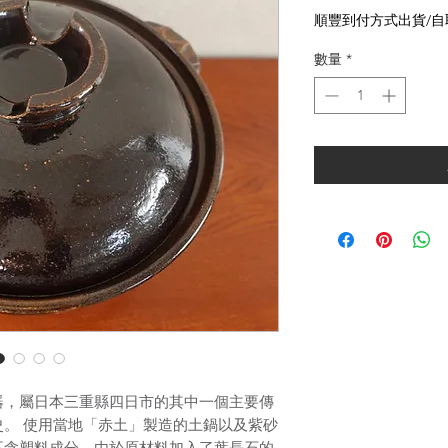
格
順豐到付方式出貨/自
數量
*
器，屬日本三重縣四日市的其中一個主要傳
。 使用當地「赤土」製造的土鍋以及紫砂
不含塑料成分。由於原材料加入了葉長石的