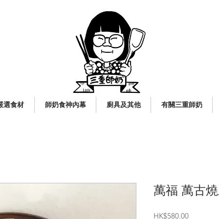
嚴選食材
師奶食神內幕
廚具及其他
有關三重師奶
萬福 萬古燒
價
HK$580.00