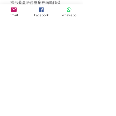
拱形蓋盒唔會壓扁裡面嘅餸菜
松花堂多個內格款色，方便分隔不同
菜色及白飯，無需格外購買小紙杯，
Email
Facebook
Whatsapp
經濟方便。
凡惠顧所有日本便當盒，三重師奶會
附送保冷劑35g x 4個！送完即止。
Shop
facebook
Shipping & Returns
About Us
Store Policy
Contact
© 2017 by 三重師奶商店 C9inMie.