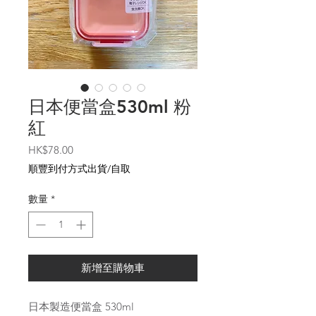
日本便當盒530ml 粉
紅
價
HK$78.00
格
順豐到付方式出貨/自取
數量
*
新增至購物車
日本製造便當盒 530ml